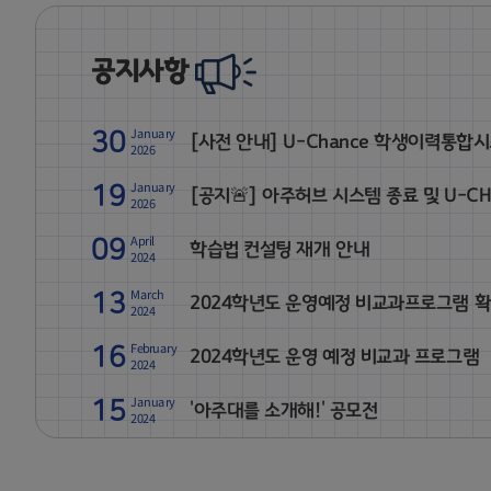
공지사항
January
30
[사전 안내] U-Chance 학생이력통합시스템 홈페이지 우
2026
January
19
[공지🚨] 아주허브 시스템 종료 및 U-CHANCE
2026
April
09
학습법 컨설팅 재개 안내
2024
March
13
2024학년도 운영예정 비교과프로그램 
2024
February
16
2024학년도 운영 예정 비교과 프로그램
2024
January
15
'아주대를 소개해!' 공모전
2024