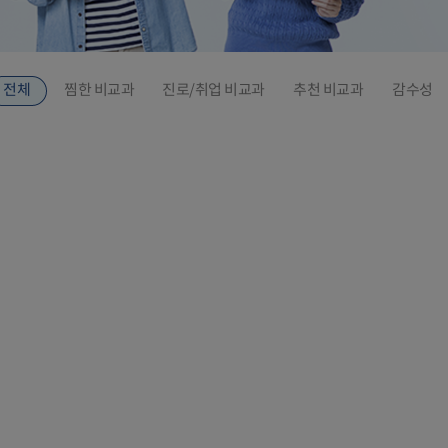
진로/취업 비교과
찜한 비교과
추천 비교과
감수성
전체